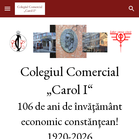
Skip to main content
Skip to navigation
Colegiul Comercial
„Carol I“
10
6
de ani de învăţământ
economic constănţean!
1920-202
6