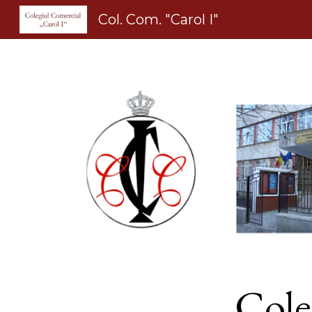
Col. Com. "Carol I"
Sk
Cole