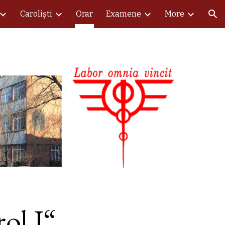
Caroliști
Orar
Examene
More
ion
ol I“