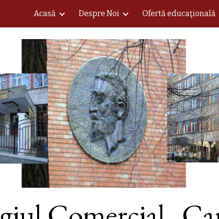
Acasă
Despre Noi
Ofertă educaţională
ip to main content
Skip to navigat
giul Comercial „Car