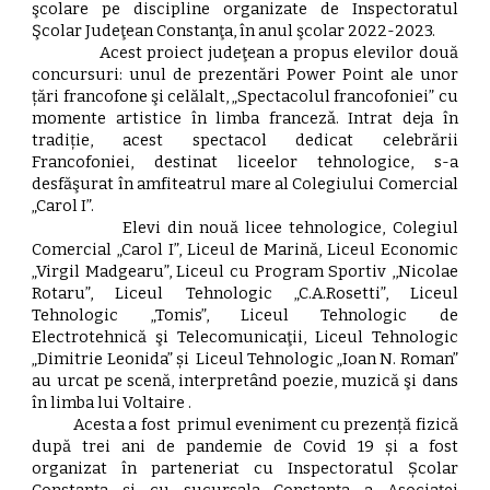
şcolare pe discipline organizate de Inspectoratul
Şcolar Judeţean Constanţa, în anul şcolar 2022-2023.
Acest proiect judeţean a propus elevilor două
concursuri: unul de prezentări Power Point ale unor
țări francofone şi celălalt, „Spectacolul francofoniei” cu
momente artistice în limba francezǎ. Intrat deja în
tradiție, acest spectacol dedicat celebrării
Francofoniei, destinat liceelor tehnologice, s-a
desfăşurat în amfiteatrul mare al Colegiului Comercial
„Carol I”.
Elevi din nouă licee tehnologice, Colegiul
Comercial „Carol I”, Liceul de Marină, Liceul Economic
„Virgil Madgearu”, Liceul cu Program Sportiv ,,Nicolae
Rotaru”, Liceul Tehnologic „C.A.Rosetti”, Liceul
Tehnologic „Tomis”, Liceul Tehnologic de
Electrotehnică şi Telecomunicaţii, Liceul Tehnologic
„Dimitrie Leonida” și Liceul Tehnologic „Ioan N. Roman”
au urcat pe scenă, interpretând poezie, muzică şi dans
în limba lui Voltaire .
Acesta a fost primul eveniment cu prezență fizică
după trei ani de pandemie de Covid 19 și a fost
organizat în parteneriat cu Inspectoratul Școlar