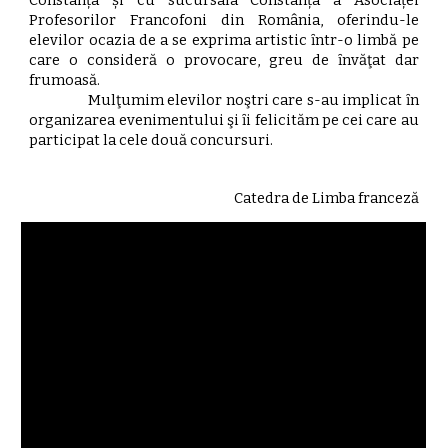
Constanța și cu sucursala Constanța a Asociaței
Profesorilor Francofoni din România, oferindu-le
elevilor ocazia de a se exprima artistic ȋntr-o limbă pe
care o consideră o provocare, greu de ȋnvăţat dar
frumoasă.
Mulţumim elevilor noştri care s-au implicat ȋn
organizarea evenimentului şi ȋi felicităm pe cei care au
participat la cele două concursuri.
Catedra de Limba franceză