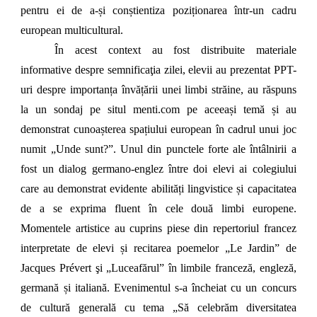
pentru ei de a-și conștientiza poziționarea într-un cadru
european multicultural.
În acest context au fost distribuite materiale
informative despre semnificaţia zilei, elevii au prezentat PPT-
uri despre importanța învățării unei limbi străine, au răspuns
la un sondaj pe situl menti.com pe aceeași temă și au
demonstrat cunoașterea spațiului european în cadrul unui joc
numit „Unde sunt?”. Unul din punctele forte ale întâlnirii a
fost un dialog germano-englez între doi elevi ai colegiului
care au demonstrat evidente abilități lingvistice și capacitatea
de a se exprima fluent în cele două limbi europene.
Momentele artistice au cuprins piese din repertoriul francez
interpretate de elevi și recitarea poemelor „Le Jardin” de
Jacques Prévert şi „Luceafărul” în limbile franceză, engleză,
germană și italiană. Evenimentul s-a încheiat cu un concurs
de cultură generală cu tema „Să celebrăm diversitatea