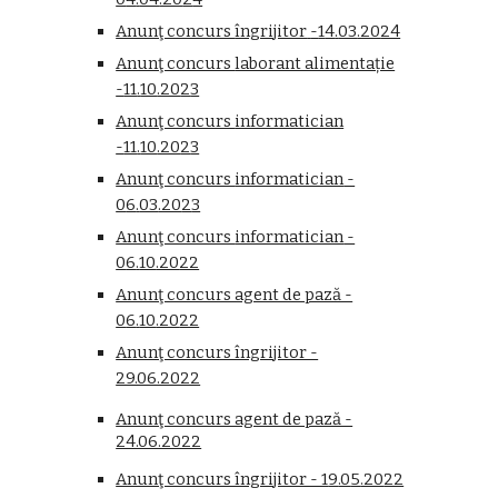
Anunţ concurs
îngrijitor
-
1
4
.
03
.20
24
Anunţ concurs
laborant alimentație
-
11
.
10
.20
2
3
Anunţ concurs
informatician
-
11
.
10
.20
2
3
Anunţ concurs
informatician
-
0
6
.
03
.20
2
3
Anunţ concurs
informatician
-
0
6
.
10
.20
22
Anunţ concurs agent de pază -
0
6
.
10
.20
22
Anunţ concurs îngrijitor -
29.06.2022
Anunţ concurs agent de pază -
24.06.2022
Anunţ concurs îngrijitor - 1
9
.0
5
.20
22