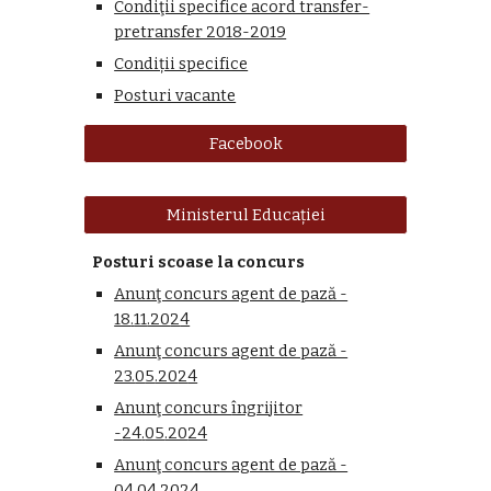
Condiţii specifice acord transfer-
pretransfer 2018-2019
Condiții specifice
Posturi vacante
Facebook
Ministerul Educației
Posturi scoase la concurs
Anunţ concurs agent de pază -
18
.
11
.20
2
4
Anunţ concurs agent de pază -
23.
0
5
.20
2
4
Anunţ concurs
îngrijitor
-
24
.
05
.20
24
Anunţ concurs agent de pază -
0
4
.
04
.20
2
4