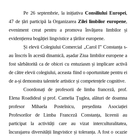
Pe 26 septembrie, la inițiativa
Consiliului Europei
,
47 de țări participă la Organizarea
Zilei limbilor europene
,
eveniment creat pentru a promova învățarea limbilor și
evidențierea bogăției lingvistice a țărilor europene.
Și elevii Colegiului Comercial „Carol I” Constanța s-
au înscris în acestă dinamică, așadar Ziua limbilor europene a
fost sărbătorită ca de obicei cu entuziasm și implicare activă
de către elevii colegiului, aceasta fiind o oportunitate pentru ei
de a-și demonstra talentele artistice și competențele cognitive.
Coordonați de profesorii de limba franceză, prof.
Elena Roadideal și prof. Camelia Țuglea, alături de doamna
profesor Mihaela Postelnicu, președinta Asociației
Profesorilor de Limba Franceză Constanța, liceenii au
participat la activități care au vizat interculturalitatea,
încurajarea diversității lingvistice și toleranța. A fost o ocazie