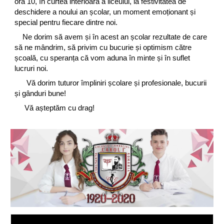
ora 10, în curtea interioară a liceului, la festivitatea de
deschidere a noului an școlar, un moment emoționant și
special pentru fiecare dintre noi.
Ne dorim să avem și în acest an școlar rezultate de care
să ne mândrim, să privim cu bucurie și optimism către
școală, cu speranța că vom aduna în minte și în suflet
lucruri noi.
Vă dorim tuturor împliniri școlare și profesionale, bucurii
și gânduri bune!
Vă așteptăm cu drag!