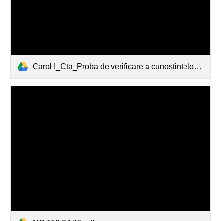
Carol I_Cta_Proba de verificare a cunostintelor de limba engleza 2026.pdf