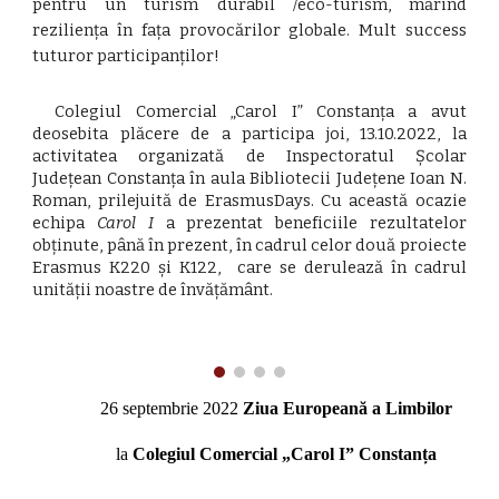
pentru un turism durabil /eco-turism, mărind
reziliența în fața provocărilor globale. Mult success
tuturor participanților!
Colegiul Comercial „Carol I” Constanța a avut
deosebita plăcere de a participa joi, 13.10.2022, la
activitatea organizată de Inspectoratul Școlar
Județean Constanța în aula Bibliotecii Județene Ioan N.
Roman, prilejuită de ErasmusDays. Cu această ocazie
echipa
Carol I
a prezentat beneficiile rezultatelor
obținute, până în prezent, în cadrul celor două proiecte
Erasmus K220 și K122, care se derulează în cadrul
unității noastre de învățământ.
26 septembrie 2022
Ziua Europeană a Limbilor
la
Colegiul Comercial „Carol I” Constanța