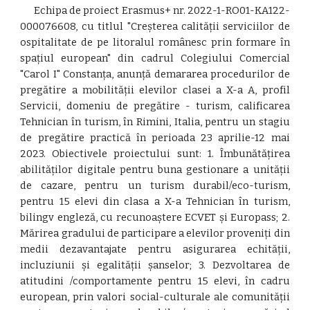
Echipa de proiect Erasmus+ nr. 2022-1-RO01-KA122-
000076608, cu titlul "Creșterea calității serviciilor de
ospitalitate de pe litoralul românesc prin formare în
spațiul european" din cadrul Colegiului Comercial
"Carol I" Constanța, anunță demararea procedurilor de
pregătire a mobilității elevilor clasei a X-a A, profil
Servicii, domeniu de pregătire - turism, calificarea
Tehnician în turism, în Rimini, Italia, pentru un stagiu
de pregătire practică în perioada 23 aprilie-12 mai
2023. Obiectivele proiectului sunt: 1. Îmbunătățirea
abilităților digitale pentru buna gestionare a unității
de cazare, pentru un turism durabil/eco-turism,
pentru 15 elevi din clasa a X-a Tehnician în turism,
bilingv engleză, cu recunoaștere ECVET și Europass; 2.
Mărirea gradului de participare a elevilor proveniți din
medii dezavantajate pentru asigurarea echității,
incluziunii și egalității șanselor; 3. Dezvoltarea de
atitudini /comportamente pentru 15 elevi, în cadru
european, prin valori social-culturale ale comunității