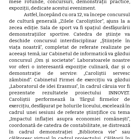
mese rotunde, concursuri, demonstrații practice,
expoziții, dedicate acestui eveniment.
Astfel, începând cu ora 12, va începe concursul
de cultură generală „Zilele Caroliștilor”, ajuns la a
zecea ediție. Sala de sport va fi spațiul desfășurării
demonstrațiilor sportive. Catedra de științe va
deschide concursul interdisciplinar „Științele în
viața noastră”, completat de referate realizate pe
aceeași temă, iar Cabinetul de informatică va găzdui
concursul „Om și societate”. Laboratoarele noastre
vor oferi o interesantă expoziție culinară, dar și o
demonstrație de servire: „Caroliștii servesc
zâmbind”. Cabinetul Firmei de exercițiu va găzdui
„Laboratorul de idei Erasmus”, în cadrul căruia vor fi
prezentate rezultatele proiectului INNOVET.
Caroliștii performează la Târgul firmelor de
exercițiu, desfășurat pe holurile liceului, excelează în
cadrul unei sesiuni de referate științifice cu tema
„Impactul inflației asupra economiei românești”,
coordonată de catedra de contabilitate, se distrează
în cadrul demonstrației „Biblioteca vie” sau
călătoresc virtual în cadrul proiectului „Călătorii în