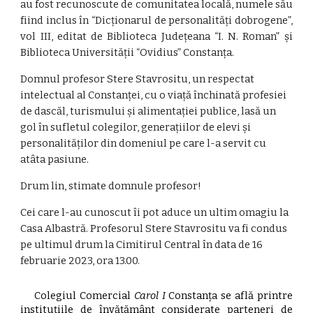
au fost recunoscute de comunitatea locală, numele său
fiind inclus în “Dicționarul de personalități dobrogene”,
vol III, editat de Biblioteca Județeana “I. N. Roman” și
Biblioteca Universității “Ovidius” Constanța.
Domnul profesor Stere Stavrositu, un respectat
intelectual al Constanței, cu o viață închinată profesiei
de dascăl, turismului și alimentației publice, lasă un
gol în sufletul colegilor, generațiilor de elevi și
personalităților din domeniul pe care l-a servit cu
atâta pasiune.
Drum lin, stimate domnule profesor!
Cei care l-au cunoscut îi pot aduce un ultim omagiu la
Casa Albastră. Profesorul Stere Stavrositu va fi condus
pe ultimul drum la Cimitirul Central în data de 16
februarie 2023, ora 13.00.
Colegiul Comercial
Carol I
Constanța se află printre
instituțiile de învățământ considerate parteneri de