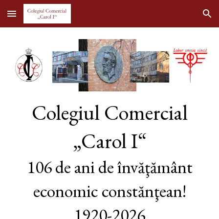
Skip to main content
Skip to navigation
Colegiul Comercial
„Carol I“
10
6 de
ani de învăţământ
economic constănţean!
1920-202
6